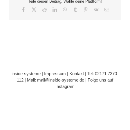
Teile diesen Beitrag, Wähle deine Plattform!
Facebook
X
Reddit
LinkedIn
WhatsApp
Tumblr
Pinterest
Vk
E-
Mail
inside-systeme |
Impressum
|
Kontakt
| Tel: 02171 7370-
112 |
Mail: mail@inside-systeme.de
|
Folge uns auf
Instagram