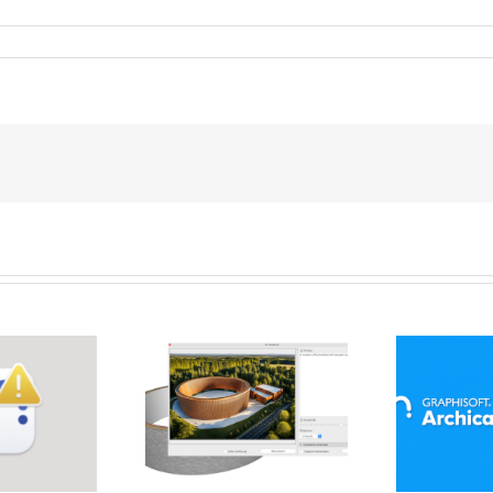
hitektur und KI –
D
n der Algorithmus
Archicad Datei reparieren
A
mitplant