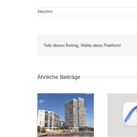
Aktuelles
Teile diesen Beitrag, Wähle deine Plattform!
Ähnliche Beiträge
ad 30 Vorschau –
Archicad – Dateien aus
Arc
sives Graphisoft
alten Versionen können
Wen
n Partner Meeting
nicht geöffnet werden