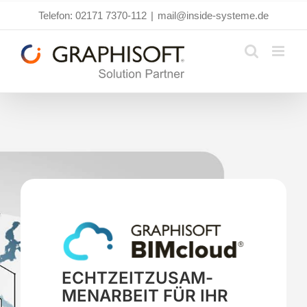
Zum
Telefon: 02171 7370-112
|
mail@inside-systeme.de
Inhalt
springen
ECHT­ZEIT­ZU­SAM­
MEN­AR­BEIT FÜR IHR