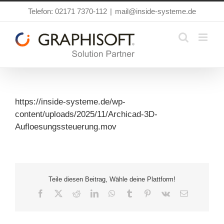
Zum
Telefon: 02171 7370-112
|
mail@inside-systeme.de
Inhalt
springen
https://inside-systeme.de/wp-
content/uploads/2025/11/Archicad-3D-
Aufloesungssteuerung.mov
Teile diesen Beitrag, Wähle deine Plattform!
Facebook
X
Reddit
LinkedIn
WhatsApp
Tumblr
Pinterest
Vk
E-
Mail