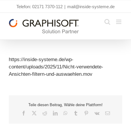
Zum
Telefon: 02171 7370-112
|
mail@inside-systeme.de
Inhalt
springen
https://inside-systeme.de/wp-
content/uploads/2025/11/Nicht-verwendete-
Ansichten-filtern-und-auswaehlen.mov
Teile diesen Beitrag, Wähle deine Plattform!
Facebook
X
Reddit
LinkedIn
WhatsApp
Tumblr
Pinterest
Vk
E-
Mail