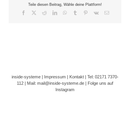
Teile diesen Beitrag, Wähle deine Plattform!
Facebook
X
Reddit
LinkedIn
WhatsApp
Tumblr
Pinterest
Vk
E-
Mail
inside-systeme |
Impressum
|
Kontakt
| Tel: 02171 7370-
112 |
Mail: mail@inside-systeme.de
|
Folge uns auf
Instagram