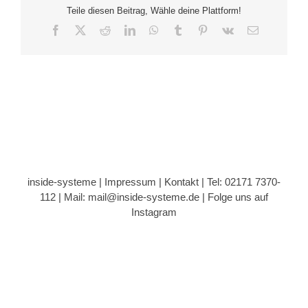
Teile diesen Beitrag, Wähle deine Plattform!
Facebook
X
Reddit
LinkedIn
WhatsApp
Tumblr
Pinterest
Vk
E-
Mail
inside-systeme |
Impressum
|
Kontakt
| Tel: 02171 7370-
112 |
Mail: mail@inside-systeme.de
|
Folge uns auf
Instagram