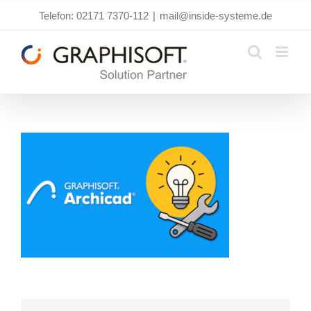
Zum
Telefon: 02171 7370-112
|
mail@inside-systeme.de
Inhalt
springen