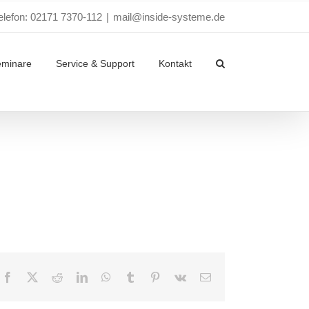
elefon: 02171 7370-112
|
mail@inside-systeme.de
eminare
Service & Support
Kontakt
Facebook
X
Reddit
LinkedIn
WhatsApp
Tumblr
Pinterest
Vk
E-
Mail