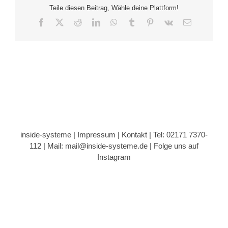
Teile diesen Beitrag, Wähle deine Plattform!
Facebook
X
Reddit
LinkedIn
WhatsApp
Tumblr
Pinterest
Vk
E-
Mail
inside-systeme |
Impressum
|
Kontakt
| Tel: 02171 7370-
112 |
Mail: mail@inside-systeme.de
|
Folge uns auf
Instagram