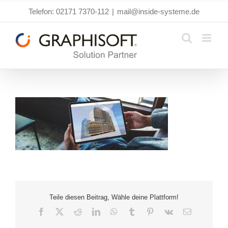
Zum
Telefon: 02171 7370-112
|
mail@inside-systeme.de
Inhalt
springen
Teile diesen Beitrag, Wähle deine Plattform!
Facebook
X
Reddit
LinkedIn
WhatsApp
Tumblr
Pinterest
Vk
E-
Mail