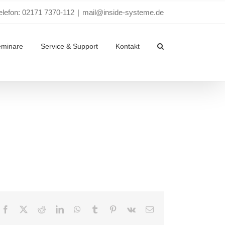
elefon: 02171 7370-112
|
mail@inside-systeme.de
eminare
Service & Support
Kontakt
Facebook
X
Reddit
LinkedIn
WhatsApp
Tumblr
Pinterest
Vk
E-
Mail