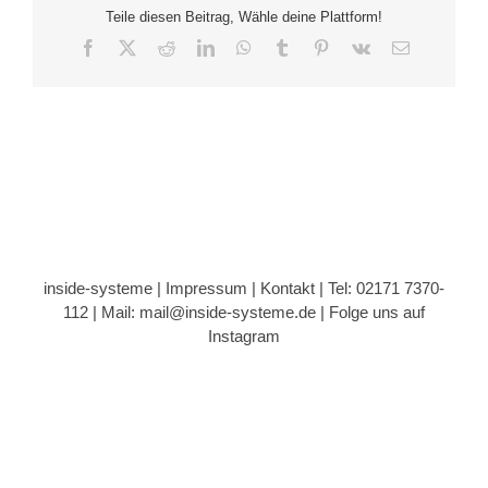
Teile diesen Beitrag, Wähle deine Plattform!
Facebook
X
Reddit
LinkedIn
WhatsApp
Tumblr
Pinterest
Vk
E-
Mail
inside-systeme |
Impressum
|
Kontakt
| Tel: 02171 7370-
112 |
Mail: mail@inside-systeme.de
|
Folge uns auf
Instagram