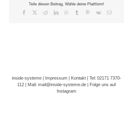
Teile diesen Beitrag, Wähle deine Plattform!
Facebook
X
Reddit
LinkedIn
WhatsApp
Tumblr
Pinterest
Vk
E-
Mail
inside-systeme |
Impressum
|
Kontakt
| Tel: 02171 7370-
112 |
Mail: mail@inside-systeme.de
|
Folge uns auf
Instagram