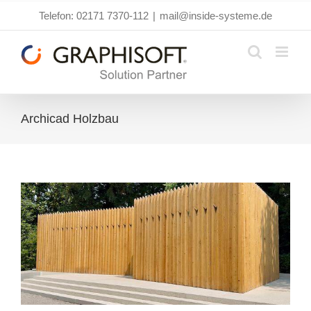
Zum
Telefon: 02171 7370-112
|
mail@inside-systeme.de
Inhalt
springen
Archicad Holzbau